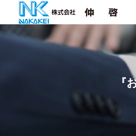
トップメッ
TOP MESSAGE
COMPANY
SERVICE
『
企業情報
事業内容
沿革
HISTORY
ITEM
取扱商品