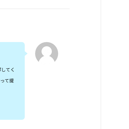
解してく
持って提