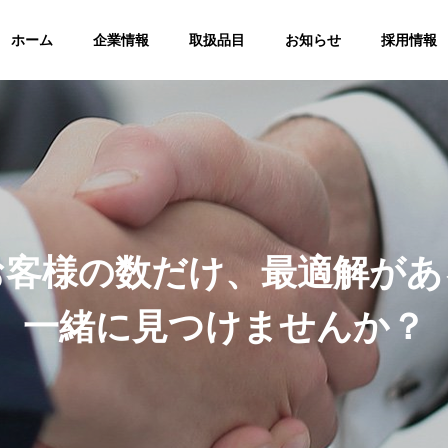
ホーム
企業情報
取扱品目
お知らせ
採用情報
セージ
経営理念
VISION
お
客
様
の
数
だ
け
、
最
適
解
が
あ
一
緒
に
見
つ
け
ま
せ
ん
か
？
MAKER
取扱メーカー